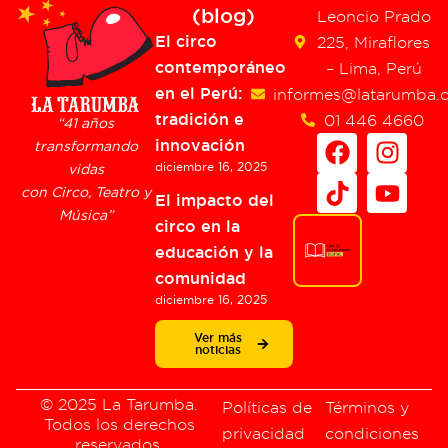
(blog)
Leoncio Prado
El circo
225, Miraflores
contemporáneo
– Lima, Perú
en el Perú:
informes@latarumba.
tradición e
01 446 4660
“41 años
F
T
I
Y
innovación
transformando
a
i
n
o
diciembre 16, 2025
vidas
c
k
s
u
con Circo, Teatro y
El impacto del
e
t
t
t
Música”
circo en la
b
o
a
u
educación y la
o
k
g
b
comunidad
o
r
e
diciembre 16, 2025
k
a
m
Ver más
noticias
© 2025 La Tarumba.
Políticas de
Términos y
Todos los derechos
privacidad
condiciones
reservados.