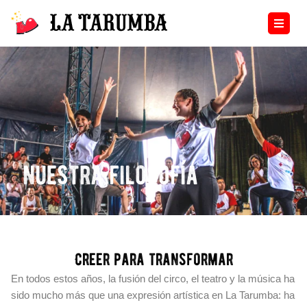
Ir
al
contenido
nuestra filosofía
Creer para transformar
En todos estos años, la fusión del circo, el teatro y la música ha
sido mucho más que una expresión artística en La Tarumba: ha