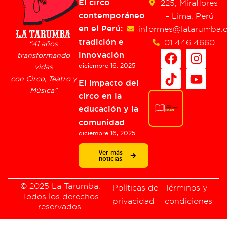
El circo
225, Miraflores
contemporáneo
– Lima, Perú
en el Perú:
informes@latarumba.
tradición e
01 446 4660
“41 años
F
T
I
Y
innovación
transformando
a
i
n
o
diciembre 16, 2025
vidas
c
k
s
u
con Circo, Teatro y
El impacto del
e
t
t
t
Música”
circo en la
b
o
a
u
educación y la
o
k
g
b
comunidad
o
r
e
diciembre 16, 2025
k
a
m
Ver más
noticias
© 2025 La Tarumba.
Políticas de
Términos y
Todos los derechos
privacidad
condiciones
reservados.