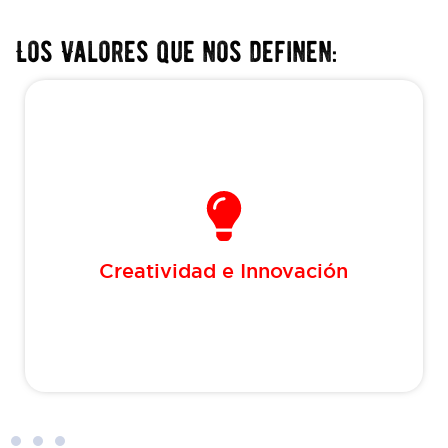
Los Valores que nos definen:
Creatividad e
Innovación
como enfoques primordiales
Creatividad e Innovación
para cada acción que realizamos.