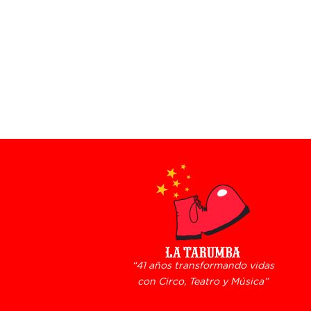
“41 años transformando vidas
con Circo, Teatro y Música”